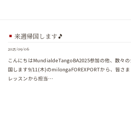
来週帰国します🎵
2025/09/06
こんにちはMundialdeTangoBA2025参加の他
国します9/11(木)のmilongaFOREXPORTか
レッスンから担当…