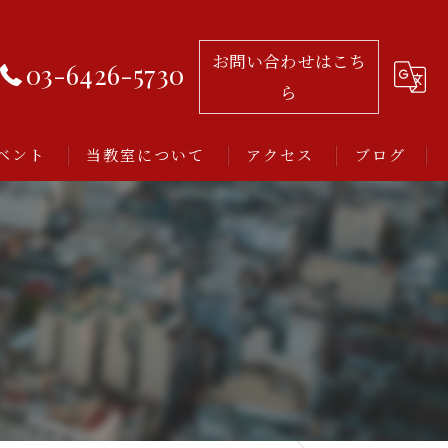
お問い合わせはこち
03-6426-5730
ら
ベント
当教室について
アクセス
ブログ
習い事
レッスン
アルゼンチンタンゴ
初心者
ミロンガとは