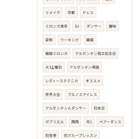
リメイク
京都
ドレス
ミロンガ東京
DJ
ダンサー
趣味
姿勢
ワーキング
韓国
韓国ミロンガ
アルゼンチン独立記念日
大3土曜日
アルゼンチン帰国
レディーステクニカ
オススメ
世界大会
ブエノスアイレス
アルゼンチン人ダンサー
初来日
ガブリエル
関西
月1
ペアーダンス
初登場
初グループレッスン