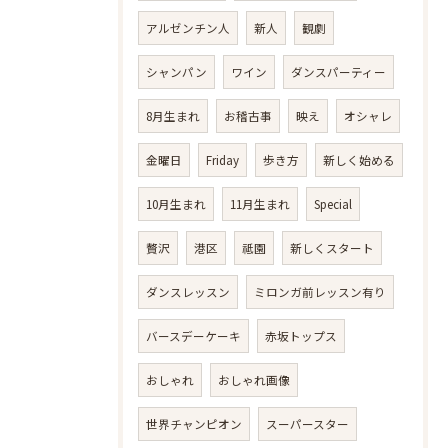
アルゼンチン人
新人
観劇
シャンパン
ワイン
ダンスパーティー
8月生まれ
お稽古事
映え
オシャレ
金曜日
Friday
歩き方
新しく始める
10月生まれ
11月生まれ
Special
贅沢
港区
祗園
新しくスタート
ダンスレッスン
ミロンガ前レッスン有り
バースデーケーキ
赤坂トップス
おしゃれ
おしゃれ画像
世界チャンピオン
スーパースター