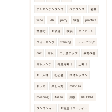
アルゼンチンタンゴ
ペアダンス
名曲
wine
BAR
party
練習
practica
黄金町
お洒落
横浜
ハイヒール
ウォーキング
training
トレーニング
diet
赤坂
モテ度アップ
姿勢改善
赤坂ランチ
毎週月曜日
土曜日
お一人様
初心者
団体レッスン
ドラマ
楽しみ方
milonga
meaning
italian
渋谷
BALCONE
タンゴショー
お誕生日パーティー