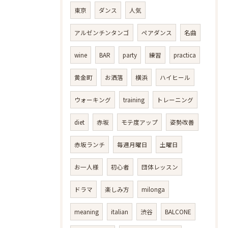
東京
ダンス
人気
アルゼンチンタンゴ
ペアダンス
名曲
wine
BAR
party
練習
practica
黄金町
お洒落
横浜
ハイヒール
ウォーキング
training
トレーニング
diet
赤坂
モテ度アップ
姿勢改善
赤坂ランチ
毎週月曜日
土曜日
お一人様
初心者
団体レッスン
ドラマ
楽しみ方
milonga
meaning
italian
渋谷
BALCONE