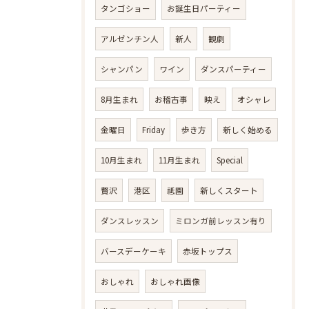
タンゴショー
お誕生日パーティー
アルゼンチン人
新人
観劇
シャンパン
ワイン
ダンスパーティー
8月生まれ
お稽古事
映え
オシャレ
金曜日
Friday
歩き方
新しく始める
10月生まれ
11月生まれ
Special
贅沢
港区
祗園
新しくスタート
ダンスレッスン
ミロンガ前レッスン有り
バースデーケーキ
赤坂トップス
おしゃれ
おしゃれ画像