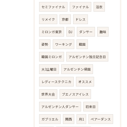
セミファイナル
ファイナル
浴衣
リメイク
京都
ドレス
ミロンガ東京
DJ
ダンサー
趣味
姿勢
ワーキング
韓国
韓国ミロンガ
アルゼンチン独立記念日
大3土曜日
アルゼンチン帰国
レディーステクニカ
オススメ
世界大会
ブエノスアイレス
アルゼンチン人ダンサー
初来日
ガブリエル
関西
月1
ペアーダンス