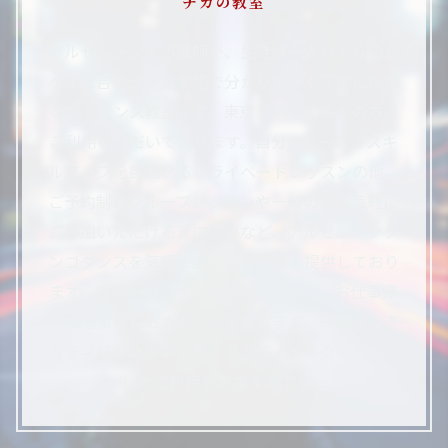
チカの教室
アルゼンチン人の講師が、生徒様一人ひとりのレ
ベルに合わせて日本語で分かりやすく丁寧に指導
をするダンス教室です。東京を中心に多くの方に
ご利用いただいております。自分のペースでスキ
ルアップを目指せるプライベートレッスンの他、
ご予約制のグループレッスンや一般の方も気軽に
ご参加いただけるミロンガなど、アルゼンチンタ
ンゴダンスを気軽に楽しめる環境を提供しており
ます。赤坂駅からすぐの便利な立地で、お仕事帰
りにも気軽にお立寄りいただけます。綺麗な歩き
方を学びたいという方や、ボディメイクを目的と
したご利用もおすすめです。