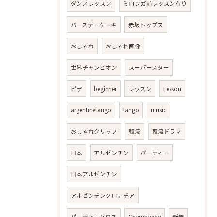
ダンスレッスン
ミロンガ前レッスン有り
バースデーケーキ
赤坂トップス
おしゃれ
おしゃれ画像
世界チャンピオン
スーパースター
ピザ
beginner
レッスン
Lesson
argentinetango
tango
music
おしゃれクリップ
韓流
韓流ドラマ
日本
アルゼンチン
パーティー
日本アルゼンチン
アルゼンチンクロアチア
パーティーハウス
Champagne
新年