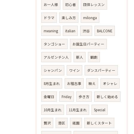
お一人様
初心者
団体レッスン
ドラマ
楽しみ方
milonga
meaning
italian
渋谷
BALCONE
タンゴショー
お誕生日パーティー
アルゼンチン人
新人
観劇
シャンパン
ワイン
ダンスパーティー
8月生まれ
お稽古事
映え
オシャレ
金曜日
Friday
歩き方
新しく始める
10月生まれ
11月生まれ
Special
贅沢
港区
祗園
新しくスタート