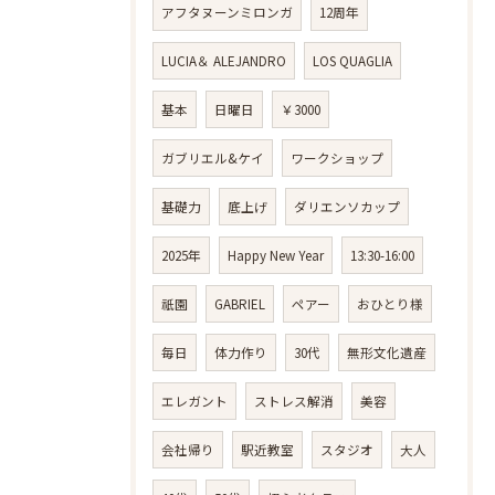
アフタヌーンミロンガ
12周年
LUCIA＆ ALEJANDRO
LOS QUAGLIA
基本
日曜日
￥3000
ガブリエル&ケイ
ワークショップ
基礎力
底上げ
ダリエンソカップ
2025年
Happy New Year
13:30-16:00
祇園
GABRIEL
ペアー
おひとり様
毎日
体力作り
30代
無形文化遺産
エレガント
ストレス解消
美容
会社帰り
駅近教室
スタジオ
大人