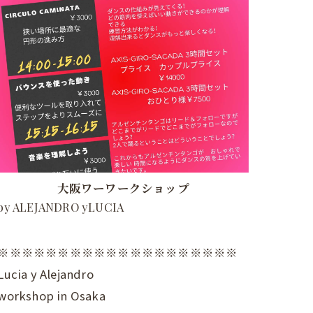
大阪ワーワークショップ
by ALEJANDRO yLUCIA
※※※※※※※※※※※※※※※※※※※※
Lucia y Alejandro
workshop in Osaka