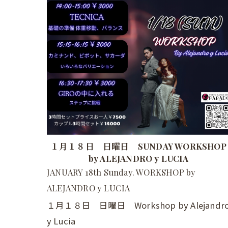
１月１８日 日曜日 SUNDAY WORKSHOP
by ALEJANDRO y LUCIA
JANUARY 18th Sunday. WORKSHOP by
ALEJANDRO y LUCIA
１月１８日 日曜日 Workshop by Alejandr
y Lucia