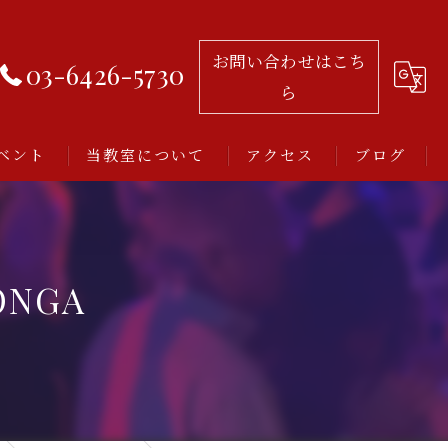
お問い合わせはこち
03-6426-5730
ら
ベント
当教室について
アクセス
ブログ
習い事
レッスン
ONGA
アルゼンチンタンゴ
初心者
ミロンガとは