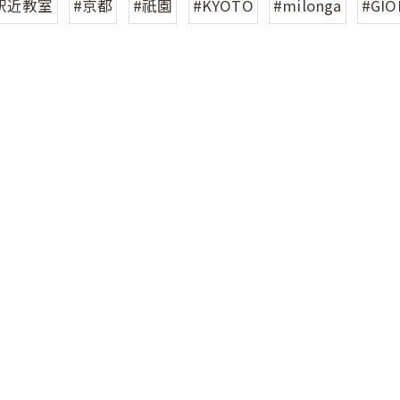
駅近教室
#京都
#祇園
#KYOTO
#milonga
#GIO