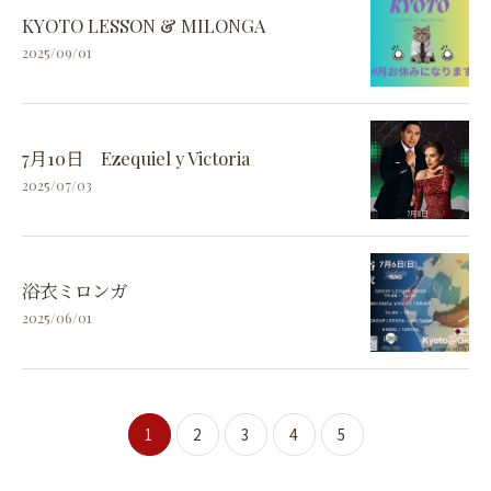
KYOTO LESSON & MILONGA
2025/09/01
7月10日 Ezequiel y Victoria
2025/07/03
浴衣ミロンガ
2025/06/01
1
2
3
4
5