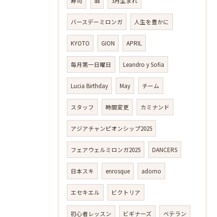
寿司
酒
3月生まれ
バースデーミロンガ
人生を豊かに
KYOTO
GION
APRIL
毎月第一日曜日
Leandro y Sofia
Lucia Birthday
May
チーム
スタッフ
時間変更
カミナンド
アジアチャンピオンシップ2025
フェアウェルミロンガ2025
DANCERS
日本スキ
enrosque
adorno
エセキエル
ビクトリア
初心者レッスン
ビギナーズ
ベテラン