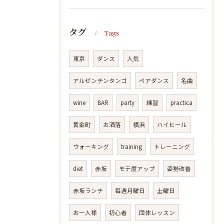
タグ
Tags
東京
ダンス
人気
アルゼンチンタンゴ
ペアダンス
名曲
wine
BAR
party
練習
practica
黄金町
お洒落
横浜
ハイヒール
ウォーキング
training
トレーニング
diet
赤坂
モテ度アップ
姿勢改善
赤坂ランチ
毎週月曜日
土曜日
お一人様
初心者
団体レッスン