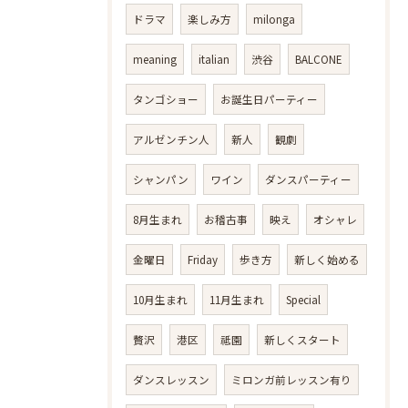
ドラマ
楽しみ方
milonga
meaning
italian
渋谷
BALCONE
タンゴショー
お誕生日パーティー
アルゼンチン人
新人
観劇
シャンパン
ワイン
ダンスパーティー
8月生まれ
お稽古事
映え
オシャレ
金曜日
Friday
歩き方
新しく始める
10月生まれ
11月生まれ
Special
贅沢
港区
祗園
新しくスタート
ダンスレッスン
ミロンガ前レッスン有り