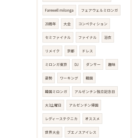
Farewell milonga
フェアウェルミロンガ
20周年
大会
コンペティション
セミファイナル
ファイナル
浴衣
リメイク
京都
ドレス
ミロンガ東京
DJ
ダンサー
趣味
姿勢
ワーキング
韓国
韓国ミロンガ
アルゼンチン独立記念日
大3土曜日
アルゼンチン帰国
レディーステクニカ
オススメ
世界大会
ブエノスアイレス