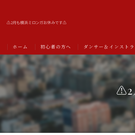
⚠️2月も横浜ミロンガお休みです⚠️
ホーム
初心者の方へ
ダンサー＆インストラ
⚠