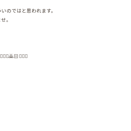
多いのではと思われます。
ませ。
🏻‍♀️🙇🏻🙇🏻‍♀️