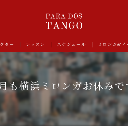
クター
レッスン
スケジュール
ミロンガ&イ
️2月も横浜ミロンガお休みです