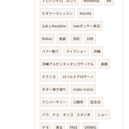
アレハンドロ ルシア
Workshop
9月
ビギナーズレッスン
Kaorita
Gab y Masahiro
newダンサー来日
Matias
仮装
30日
10月
ペアー割り
ライブショー
沖縄
沖縄アルゼンチンタンゴサークル
昼間
テクニカ
ロベルトデロサーノ
ギター弾き語り
mako marzo
アニバーサリー
13周年
記念日
パラ ドス タンゴ スタジオ
ショー
デモ
男女
FREE
DRINKS