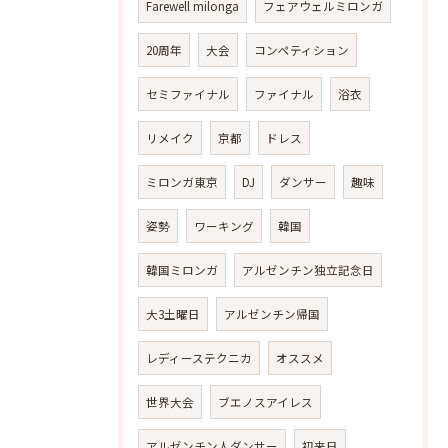
Farewell milonga
フェアウェルミロンガ
20周年
大会
コンペティション
セミファイナル
ファイナル
浴衣
リメイク
京都
ドレス
ミロンガ東京
DJ
ダンサー
趣味
姿勢
ワーキング
韓国
韓国ミロンガ
アルゼンチン独立記念日
大3土曜日
アルゼンチン帰国
レディーステクニカ
オススメ
世界大会
ブエノスアイレス
アルゼンチン人ダンサー
初来日