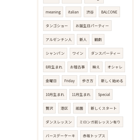
meaning
italian
渋谷
BALCONE
タンゴショー
お誕生日パーティー
アルゼンチン人
新人
観劇
シャンパン
ワイン
ダンスパーティー
8月生まれ
お稽古事
映え
オシャレ
金曜日
Friday
歩き方
新しく始める
10月生まれ
11月生まれ
Special
贅沢
港区
祗園
新しくスタート
ダンスレッスン
ミロンガ前レッスン有り
バースデーケーキ
赤坂トップス