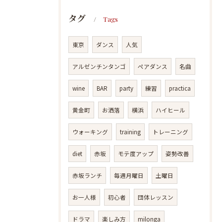
タグ
Tags
東京
ダンス
人気
アルゼンチンタンゴ
ペアダンス
名曲
wine
BAR
party
練習
practica
黄金町
お洒落
横浜
ハイヒール
ウォーキング
training
トレーニング
diet
赤坂
モテ度アップ
姿勢改善
赤坂ランチ
毎週月曜日
土曜日
お一人様
初心者
団体レッスン
ドラマ
楽しみ方
milonga