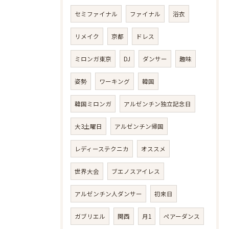
セミファイナル
ファイナル
浴衣
リメイク
京都
ドレス
ミロンガ東京
DJ
ダンサー
趣味
姿勢
ワーキング
韓国
韓国ミロンガ
アルゼンチン独立記念日
大3土曜日
アルゼンチン帰国
レディーステクニカ
オススメ
世界大会
ブエノスアイレス
アルゼンチン人ダンサー
初来日
ガブリエル
関西
月1
ペアーダンス