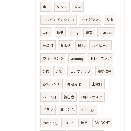
東京
ダンス
人気
アルゼンチンタンゴ
ペアダンス
名曲
wine
BAR
party
練習
practica
黄金町
お洒落
横浜
ハイヒール
ウォーキング
training
トレーニング
diet
赤坂
モテ度アップ
姿勢改善
赤坂ランチ
毎週月曜日
土曜日
お一人様
初心者
団体レッスン
ドラマ
楽しみ方
milonga
meaning
italian
渋谷
BALCONE