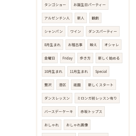
タンゴショー
お誕生日パーティー
アルゼンチン人
新人
観劇
シャンパン
ワイン
ダンスパーティー
8月生まれ
お稽古事
映え
オシャレ
金曜日
Friday
歩き方
新しく始める
10月生まれ
11月生まれ
Special
贅沢
港区
祗園
新しくスタート
ダンスレッスン
ミロンガ前レッスン有り
バースデーケーキ
赤坂トップス
おしゃれ
おしゃれ画像