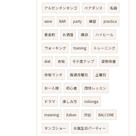
アルゼンチンタンゴ
ペアダンス
名曲
wine
BAR
party
練習
practica
黄金町
お洒落
横浜
ハイヒール
ウォーキング
training
トレーニング
diet
赤坂
モテ度アップ
姿勢改善
赤坂ランチ
毎週月曜日
土曜日
お一人様
初心者
団体レッスン
ドラマ
楽しみ方
milonga
meaning
italian
渋谷
BALCONE
タンゴショー
お誕生日パーティー