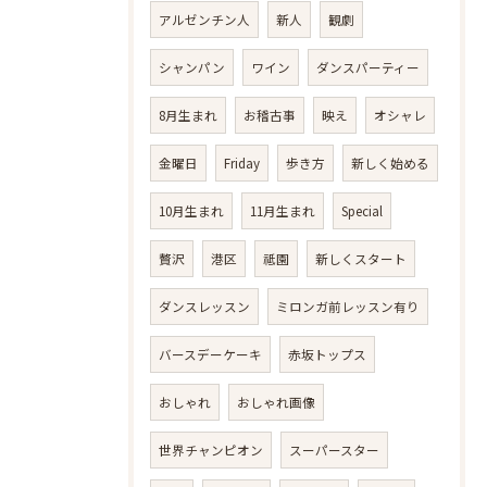
アルゼンチン人
新人
観劇
シャンパン
ワイン
ダンスパーティー
8月生まれ
お稽古事
映え
オシャレ
金曜日
Friday
歩き方
新しく始める
10月生まれ
11月生まれ
Special
贅沢
港区
祗園
新しくスタート
ダンスレッスン
ミロンガ前レッスン有り
バースデーケーキ
赤坂トップス
おしゃれ
おしゃれ画像
世界チャンピオン
スーパースター