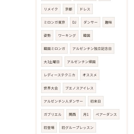
リメイク
京都
ドレス
ミロンガ東京
DJ
ダンサー
趣味
姿勢
ワーキング
韓国
韓国ミロンガ
アルゼンチン独立記念日
大3土曜日
アルゼンチン帰国
レディーステクニカ
オススメ
世界大会
ブエノスアイレス
アルゼンチン人ダンサー
初来日
ガブリエル
関西
月1
ペアーダンス
初登場
初グループレッスン