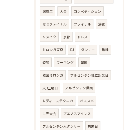
20周年
大会
コンペティション
セミファイナル
ファイナル
浴衣
リメイク
京都
ドレス
ミロンガ東京
DJ
ダンサー
趣味
姿勢
ワーキング
韓国
韓国ミロンガ
アルゼンチン独立記念日
大3土曜日
アルゼンチン帰国
レディーステクニカ
オススメ
世界大会
ブエノスアイレス
アルゼンチン人ダンサー
初来日