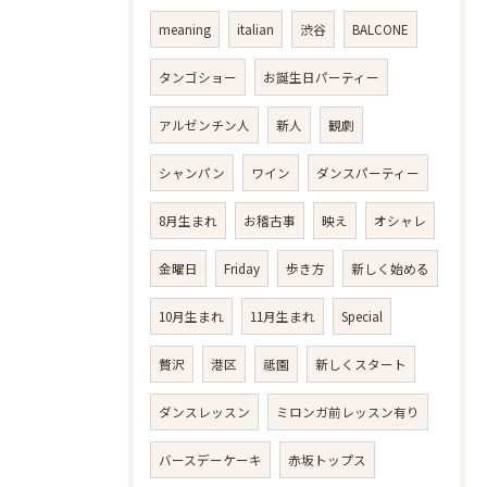
meaning
italian
渋谷
BALCONE
タンゴショー
お誕生日パーティー
アルゼンチン人
新人
観劇
シャンパン
ワイン
ダンスパーティー
8月生まれ
お稽古事
映え
オシャレ
金曜日
Friday
歩き方
新しく始める
10月生まれ
11月生まれ
Special
贅沢
港区
祗園
新しくスタート
ダンスレッスン
ミロンガ前レッスン有り
バースデーケーキ
赤坂トップス