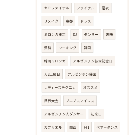
セミファイナル
ファイナル
浴衣
リメイク
京都
ドレス
ミロンガ東京
DJ
ダンサー
趣味
姿勢
ワーキング
韓国
韓国ミロンガ
アルゼンチン独立記念日
大3土曜日
アルゼンチン帰国
レディーステクニカ
オススメ
世界大会
ブエノスアイレス
アルゼンチン人ダンサー
初来日
ガブリエル
関西
月1
ペアーダンス