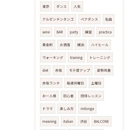
東京
ダンス
人気
アルゼンチンタンゴ
ペアダンス
名曲
wine
BAR
party
練習
practica
黄金町
お洒落
横浜
ハイヒール
ウォーキング
training
トレーニング
diet
赤坂
モテ度アップ
姿勢改善
赤坂ランチ
毎週月曜日
土曜日
お一人様
初心者
団体レッスン
ドラマ
楽しみ方
milonga
meaning
italian
渋谷
BALCONE