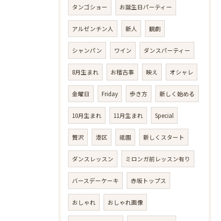
タンゴショー
お誕生日パーティー
アルゼンチン人
新人
観劇
シャンパン
ワイン
ダンスパーティー
8月生まれ
お稽古事
映え
オシャレ
金曜日
Friday
歩き方
新しく始める
10月生まれ
11月生まれ
Special
贅沢
港区
祗園
新しくスタート
ダンスレッスン
ミロンガ前レッスン有り
バースデーケーキ
赤坂トップス
おしゃれ
おしゃれ画像