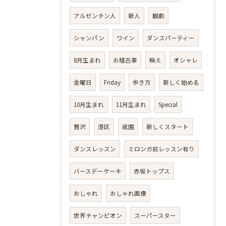
アルゼンチン人
新人
観劇
シャンパン
ワイン
ダンスパーティー
8月生まれ
お稽古事
映え
オシャレ
金曜日
Friday
歩き方
新しく始める
10月生まれ
11月生まれ
Special
贅沢
港区
祗園
新しくスタート
ダンスレッスン
ミロンガ前レッスン有り
バースデーケーキ
赤坂トップス
おしゃれ
おしゃれ画像
世界チャンピオン
スーパースター