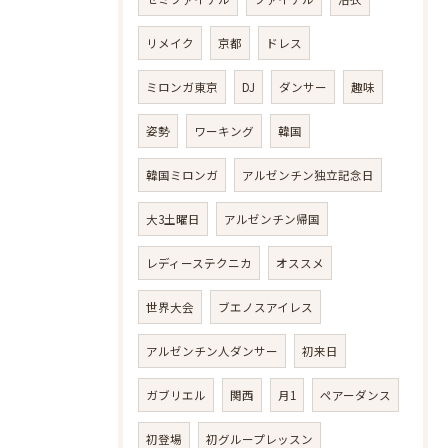
リメイク
京都
ドレス
ミロンガ東京
DJ
ダンサー
趣味
姿勢
ワーキング
韓国
韓国ミロンガ
アルゼンチン独立記念日
大3土曜日
アルゼンチン帰国
レディーステクニカ
オススメ
世界大会
ブエノスアイレス
アルゼンチン人ダンサー
初来日
ガブリエル
関西
月1
ペアーダンス
初登場
初グループレッスン