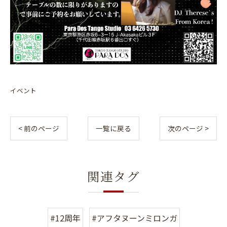
イベント
< 前のページ
一覧に戻る
次のページ >
関連タグ
#12周年
#アフタヌーンミロンガ