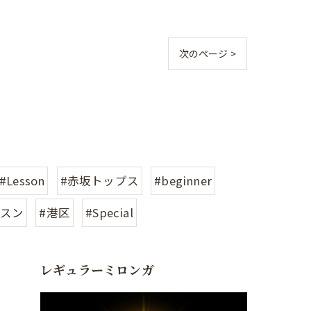
次のページ >
#Lesson
#赤坂トップス
#beginner
ッスン
#港区
#Special
レギュラーミロンガ