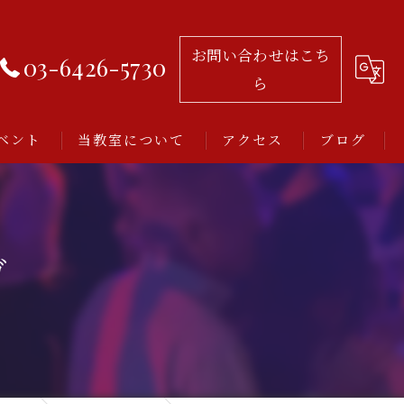
お問い合わせはこち
03-6426-5730
ら
ベント
当教室について
アクセス
ブログ
習い事
レッスン
ガ
アルゼンチンタンゴ
初心者
ミロンガとは