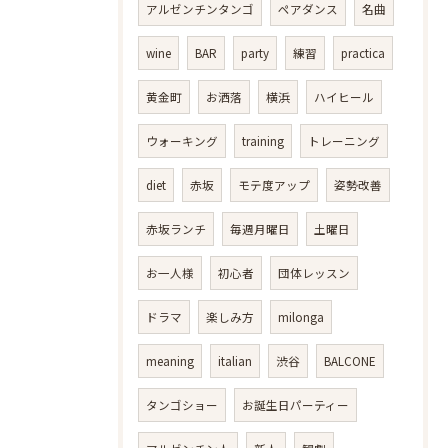
アルゼンチンタンゴ
ペアダンス
名曲
wine
BAR
party
練習
practica
黄金町
お洒落
横浜
ハイヒール
ウォーキング
training
トレーニング
diet
赤坂
モテ度アップ
姿勢改善
赤坂ランチ
毎週月曜日
土曜日
お一人様
初心者
団体レッスン
ドラマ
楽しみ方
milonga
meaning
italian
渋谷
BALCONE
タンゴショー
お誕生日パーティー