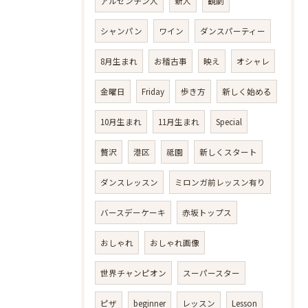
アルゼンチン人
新人
観劇
シャンパン
ワイン
ダンスパーティー
8月生まれ
お稽古事
映え
オシャレ
金曜日
Friday
歩き方
新しく始める
10月生まれ
11月生まれ
Special
贅沢
港区
祗園
新しくスタート
ダンスレッスン
ミロンガ前レッスン有り
バースデーケーキ
赤坂トップス
おしゃれ
おしゃれ画像
世界チャンピオン
スーパースター
ピザ
beginner
レッスン
Lesson