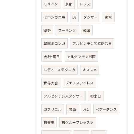
リメイク
京都
ドレス
ミロンガ東京
DJ
ダンサー
趣味
姿勢
ワーキング
韓国
韓国ミロンガ
アルゼンチン独立記念日
大3土曜日
アルゼンチン帰国
レディーステクニカ
オススメ
世界大会
ブエノスアイレス
アルゼンチン人ダンサー
初来日
ガブリエル
関西
月1
ペアーダンス
初登場
初グループレッスン