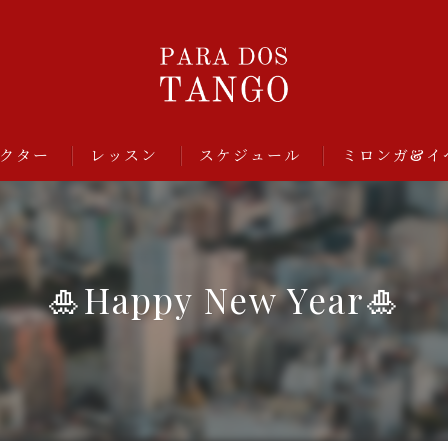
クター
レッスン
スケジュール
ミロンガ&イ
🎍Happy New Year🎍