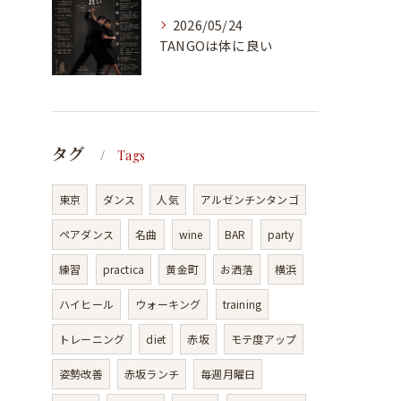
2026/05/24
TANGOは体に良い
タグ
Tags
東京
ダンス
人気
アルゼンチンタンゴ
ペアダンス
名曲
wine
BAR
party
練習
practica
黄金町
お洒落
横浜
ハイヒール
ウォーキング
training
トレーニング
diet
赤坂
モテ度アップ
姿勢改善
赤坂ランチ
毎週月曜日