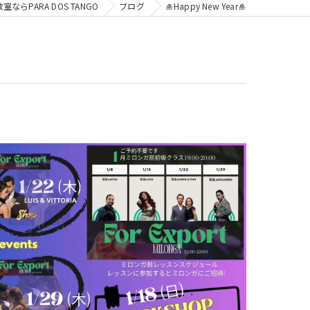
ならPARA DOS TANGO
ブログ
🎍Happy New Year🎍