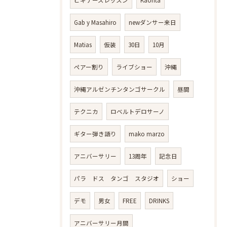
Gab y Masahiro
newダンサー来日
Matias
仮装
30日
10月
ペアー割り
ライブショー
沖縄
沖縄アルゼンチンタンゴサークル
昼間
テクニカ
ロベルトデロサーノ
ギター弾き語り
mako marzo
アニバーサリー
13周年
記念日
パラ ドス タンゴ スタジオ
ショー
デモ
男女
FREE
DRINKS
アニバーサリー月間