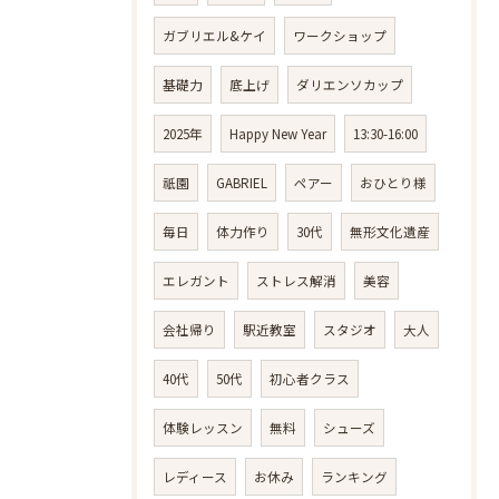
ガブリエル&ケイ
ワークショップ
基礎力
底上げ
ダリエンソカップ
2025年
Happy New Year
13:30-16:00
祇園
GABRIEL
ペアー
おひとり様
毎日
体力作り
30代
無形文化遺産
エレガント
ストレス解消
美容
会社帰り
駅近教室
スタジオ
大人
40代
50代
初心者クラス
体験レッスン
無料
シューズ
レディース
お休み
ランキング