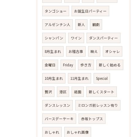
タンゴショー
お誕生日パーティー
アルゼンチン人
新人
観劇
シャンパン
ワイン
ダンスパーティー
8月生まれ
お稽古事
映え
オシャレ
金曜日
Friday
歩き方
新しく始める
10月生まれ
11月生まれ
Special
贅沢
港区
祗園
新しくスタート
ダンスレッスン
ミロンガ前レッスン有り
バースデーケーキ
赤坂トップス
おしゃれ
おしゃれ画像