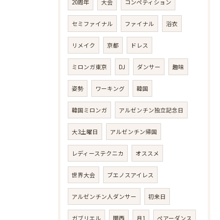
20周年
大会
コンペティション
セミファイナル
ファイナル
浴衣
リメイク
京都
ドレス
ミロンガ東京
DJ
ダンサー
趣味
姿勢
ワーキング
韓国
韓国ミロンガ
アルゼンチン独立記念日
大3土曜日
アルゼンチン帰国
レディーステクニカ
オススメ
世界大会
ブエノスアイレス
アルゼンチン人ダンサー
初来日
ガブリエル
関西
月1
ペアーダンス