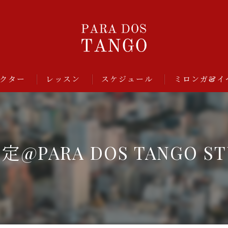
クター
レッスン
スケジュール
ミロンガ&イ
定@PARA DOS TANGO ST