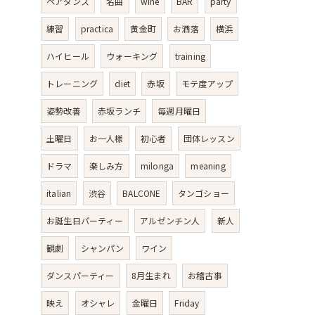
ペアダンス
名曲
wine
BAR
party
練習
practica
黄金町
お洒落
横浜
ハイヒール
ウォーキング
training
トレーニング
diet
赤坂
モテ度アップ
姿勢改善
赤坂ランチ
毎週月曜日
土曜日
お一人様
初心者
団体レッスン
ドラマ
楽しみ方
milonga
meaning
italian
渋谷
BALCONE
タンゴショー
お誕生日パーティー
アルゼンチン人
新人
観劇
シャンパン
ワイン
ダンスパーティー
8月生まれ
お稽古事
映え
オシャレ
金曜日
Friday