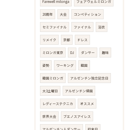
Farewell milonga
フェアウェルミロンガ
20周年
大会
コンペティション
セミファイナル
ファイナル
浴衣
リメイク
京都
ドレス
ミロンガ東京
DJ
ダンサー
趣味
姿勢
ワーキング
韓国
韓国ミロンガ
アルゼンチン独立記念日
大3土曜日
アルゼンチン帰国
レディーステクニカ
オススメ
世界大会
ブエノスアイレス
アルゼンチン人ダンサー
初来日