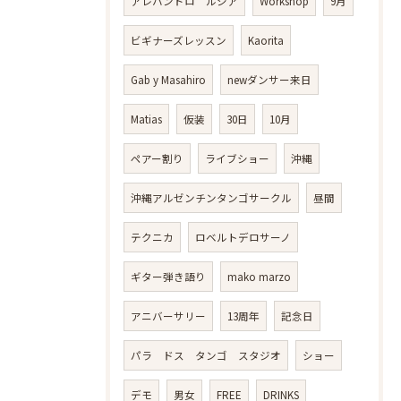
アレハンドロ ルシア
Workshop
9月
ビギナーズレッスン
Kaorita
Gab y Masahiro
newダンサー来日
Matias
仮装
30日
10月
ペアー割り
ライブショー
沖縄
沖縄アルゼンチンタンゴサークル
昼間
テクニカ
ロベルトデロサーノ
ギター弾き語り
mako marzo
アニバーサリー
13周年
記念日
パラ ドス タンゴ スタジオ
ショー
デモ
男女
FREE
DRINKS