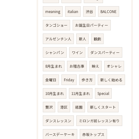
meaning
italian
渋谷
BALCONE
タンゴショー
お誕生日パーティー
アルゼンチン人
新人
観劇
シャンパン
ワイン
ダンスパーティー
8月生まれ
お稽古事
映え
オシャレ
金曜日
Friday
歩き方
新しく始める
10月生まれ
11月生まれ
Special
贅沢
港区
祗園
新しくスタート
ダンスレッスン
ミロンガ前レッスン有り
バースデーケーキ
赤坂トップス