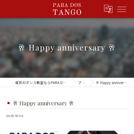
🥂 Happy anniversary 🥂
東京のダンス教室ならPARA DOS TANGO
ブログ
🥂 Happy anniversary 🥂
🥂 Happy anniversary 🥂
2025/11/02