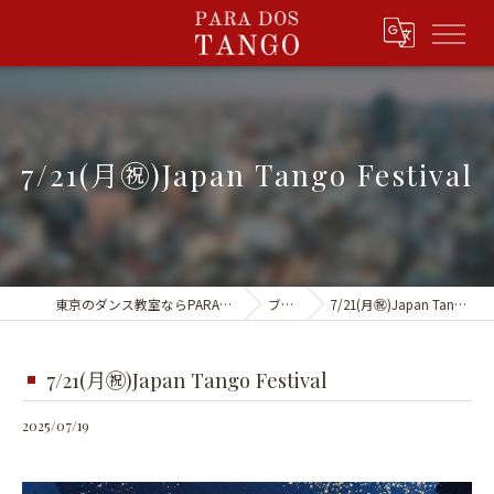
7/21(月㊗️)Japan Tango Festival
東京のダンス教室ならPARA DOS TANGO
ブログ
7/21(月㊗️)Japan Tango Festival
7/21(月㊗️)Japan Tango Festival
2025/07/19