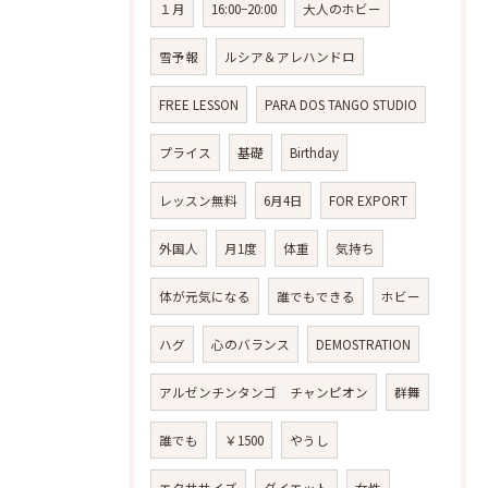
１月
16:00−20:00
大人のホビー
雪予報
ルシア＆アレハンドロ
FREE LESSON
PARA DOS TANGO STUDIO
プライス
基礎
Birthday
レッスン無料
6月4日
FOR EXPORT
外国人
月1度
体重
気持ち
体が元気になる
誰でもできる
ホビー
ハグ
心のバランス
DEMOSTRATION
アルゼンチンタンゴ チャンピオン
群舞
誰でも
￥1500
やうし
エクササイズ
ダイエット
女性