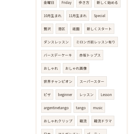
金曜日
Friday
歩き方
新しく始める
10月生まれ
11月生まれ
Special
贅沢
港区
祗園
新しくスタート
ダンスレッスン
ミロンガ前レッスン有り
バースデーケーキ
赤坂トップス
おしゃれ
おしゃれ画像
世界チャンピオン
スーパースター
ピザ
beginner
レッスン
Lesson
argentinetango
tango
music
おしゃれクリップ
韓流
韓流ドラマ
日本
アルゼンチン
パーティー