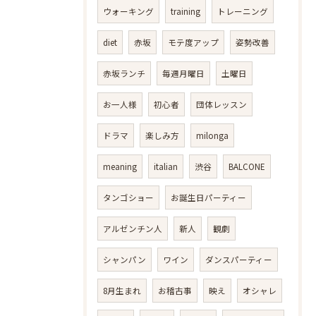
ウォーキング
training
トレーニング
diet
赤坂
モテ度アップ
姿勢改善
赤坂ランチ
毎週月曜日
土曜日
お一人様
初心者
団体レッスン
ドラマ
楽しみ方
milonga
meaning
italian
渋谷
BALCONE
タンゴショー
お誕生日パーティー
アルゼンチン人
新人
観劇
シャンパン
ワイン
ダンスパーティー
8月生まれ
お稽古事
映え
オシャレ