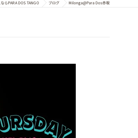
PARA DOS TANGO
ブログ
Milonga@Para Dos赤坂