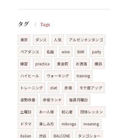
タグ
Tags
東京
ダンス
人気
アルゼンチンタンゴ
ペアダンス
名曲
wine
BAR
party
練習
practica
黄金町
お洒落
横浜
ハイヒール
ウォーキング
training
トレーニング
diet
赤坂
モテ度アップ
姿勢改善
赤坂ランチ
毎週月曜日
土曜日
お一人様
初心者
団体レッスン
ドラマ
楽しみ方
milonga
meaning
italian
渋谷
BALCONE
タンゴショー