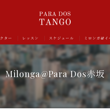
クター
レッスン
スケジュール
ミロンガ&イ
Milonga@Para Dos赤坂