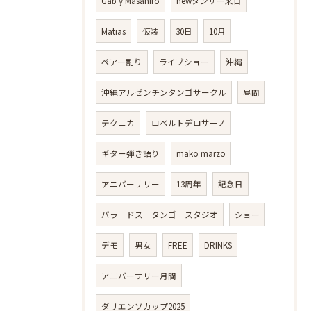
Gab y Masahiro
newダンサー来日
Matias
仮装
30日
10月
ペアー割り
ライブショー
沖縄
沖縄アルゼンチンタンゴサークル
昼間
テクニカ
ロベルトデロサーノ
ギター弾き語り
mako marzo
アニバーサリー
13周年
記念日
パラ ドス タンゴ スタジオ
ショー
デモ
男女
FREE
DRINKS
アニバーサリー月間
ダリエンソカップ2025