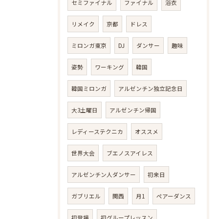
セミファイナル
ファイナル
浴衣
リメイク
京都
ドレス
ミロンガ東京
DJ
ダンサー
趣味
姿勢
ワーキング
韓国
韓国ミロンガ
アルゼンチン独立記念日
大3土曜日
アルゼンチン帰国
レディーステクニカ
オススメ
世界大会
ブエノスアイレス
アルゼンチン人ダンサー
初来日
ガブリエル
関西
月1
ペアーダンス
初登場
初グループレッスン