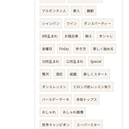
アルゼンチン人
新人
観劇
シャンパン
ワイン
ダンスパーティー
8月生まれ
お稽古事
映え
オシャレ
金曜日
Friday
歩き方
新しく始める
10月生まれ
11月生まれ
Special
贅沢
港区
祗園
新しくスタート
ダンスレッスン
ミロンガ前レッスン有り
バースデーケーキ
赤坂トップス
おしゃれ
おしゃれ画像
世界チャンピオン
スーパースター