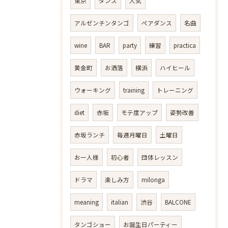
東京
ダンス
人気
アルゼンチンタンゴ
ペアダンス
名曲
wine
BAR
party
練習
practica
黄金町
お洒落
横浜
ハイヒール
ウォーキング
training
トレーニング
diet
赤坂
モテ度アップ
姿勢改善
赤坂ランチ
毎週月曜日
土曜日
お一人様
初心者
団体レッスン
ドラマ
楽しみ方
milonga
meaning
italian
渋谷
BALCONE
タンゴショー
お誕生日パーティー