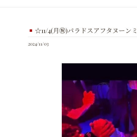
☆11/4(月㊗️)パラドスアフタヌーン
2024/11/03