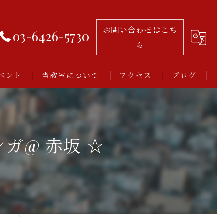
お問い合わせはこち
03-6426-5730
ら
ベント
当教室について
アクセス
ブログ
習い事
レッスン
ンガ@ 赤坂 ☆
アルゼンチンタンゴ
初心者
ミロンガとは