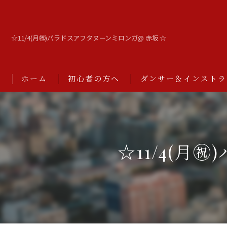
☆11/4(月㊗️)パラドスアフタヌーンミロンガ@ 赤坂 ☆
ホーム
初心者の方へ
ダンサー＆インストラ
☆11/4(月