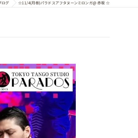
ブログ
☆11/4(月㊗️)パラドスアフタヌーンミロンガ@ 赤坂 ☆