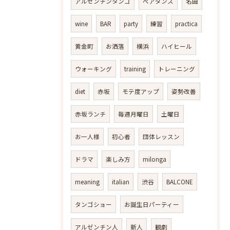
アルゼンチンタンゴ
ペアダンス
名曲
wine
BAR
party
練習
practica
黄金町
お洒落
横浜
ハイヒール
ウォーキング
training
トレーニング
diet
赤坂
モテ度アップ
姿勢改善
赤坂ランチ
毎週月曜日
土曜日
お一人様
初心者
団体レッスン
ドラマ
楽しみ方
milonga
meaning
italian
渋谷
BALCONE
タンゴショー
お誕生日パーティー
アルゼンチン人
新人
観劇