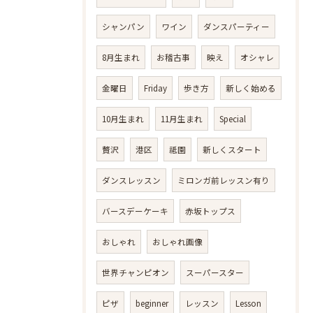
シャンパン
ワイン
ダンスパーティー
8月生まれ
お稽古事
映え
オシャレ
金曜日
Friday
歩き方
新しく始める
10月生まれ
11月生まれ
Special
贅沢
港区
祗園
新しくスタート
ダンスレッスン
ミロンガ前レッスン有り
バースデーケーキ
赤坂トップス
おしゃれ
おしゃれ画像
世界チャンピオン
スーパースター
ピザ
beginner
レッスン
Lesson