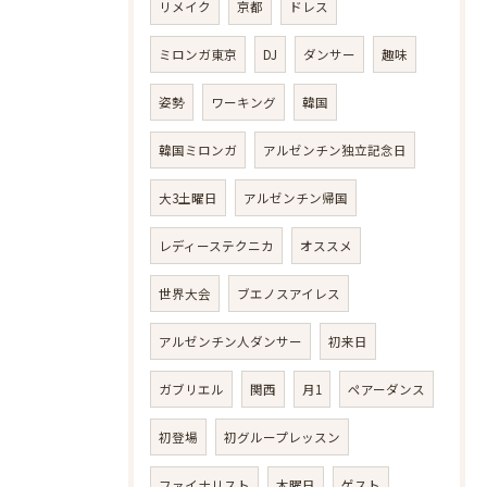
リメイク
京都
ドレス
ミロンガ東京
DJ
ダンサー
趣味
姿勢
ワーキング
韓国
韓国ミロンガ
アルゼンチン独立記念日
大3土曜日
アルゼンチン帰国
レディーステクニカ
オススメ
世界大会
ブエノスアイレス
アルゼンチン人ダンサー
初来日
ガブリエル
関西
月1
ペアーダンス
初登場
初グループレッスン
ファイナリスト
木曜日
ゲスト