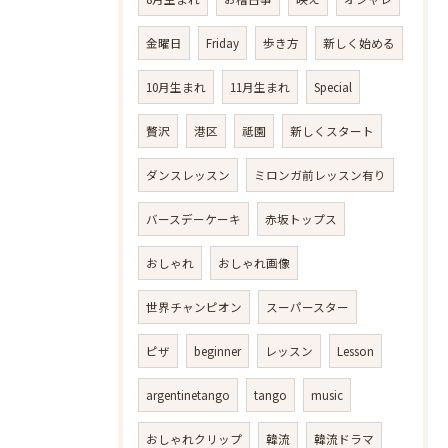
金曜日
Friday
歩き方
新しく始める
10月生まれ
11月生まれ
Special
贅沢
港区
祗園
新しくスタート
ダンスレッスン
ミロンガ前レッスン有り
バースデーケーキ
赤坂トップス
おしゃれ
おしゃれ画像
世界チャンピオン
スーパースター
ピザ
beginner
レッスン
Lesson
argentinetango
tango
music
おしゃれクリップ
韓流
韓流ドラマ