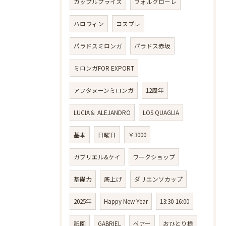
カップルプライス
フォルクローレ
ハロウィン
コスプレ
パラドスミロンガ
パラドス赤坂
ミロンガFOR EXPORT
アフタヌーンミロンガ
12周年
LUCIA＆ ALEJANDRO
LOS QUAGLIA
基本
日曜日
￥3000
ガブリエル&ケイ
ワークショップ
基礎力
底上げ
ダリエンソカップ
2025年
Happy New Year
13:30-16:00
祇園
GABRIEL
ペアー
おひとり様