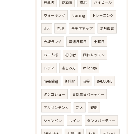
黄金町
お洒落
横浜
ハイヒール
ウォーキング
training
トレーニング
diet
赤坂
モテ度アップ
姿勢改善
赤坂ランチ
毎週月曜日
土曜日
お一人様
初心者
団体レッスン
ドラマ
楽しみ方
milonga
meaning
italian
渋谷
BALCONE
タンゴショー
お誕生日パーティー
アルゼンチン人
新人
観劇
シャンパン
ワイン
ダンスパーティー
8月生まれ
お稽古事
映え
オシャレ