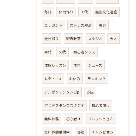
毎日
体力作り
30代
無形文化遺産
エレガント
ストレス解消
美容
会社帰り
駅近教室
スタジオ
大人
40代
50代
初心者クラス
体験レッスン
無料
シューズ
レディース
お休み
ランキング
アルゼンチンタンゴp
赤阪
パラドスタンゴスタジオ
初心者向け
無料体験
初心者🔰
フレッシュさん
無料体験受付中
優勝
チャンピオン