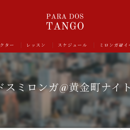
クター
レッスン
スケジュール
ミロンガ&イ
パラドスミロンガ@黄金町ナイ