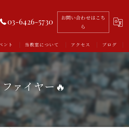
お問い合わせはこち
03-6426-5730
ら
ベント
当教室について
アクセス
ブログ
習い事
レッスン
トファイヤー🔥
アルゼンチンタンゴ
初心者
ミロンガとは