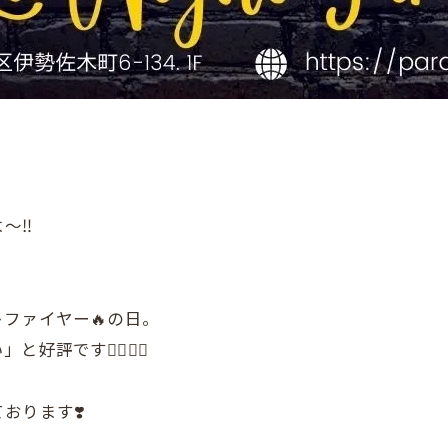
〜‼️
ファイヤー🔥の日。
評です👍🏼👍🏼
おります❣️