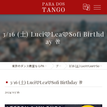
3/16 (土) Luci🩷Lea🩷Sofi Birthd
ay 🥂
東京のダンス教室ならPARA DOS TANGO
ブログ
3/16 (土) Luci🩷Lea🩷Sofi Birthday 🥂
3/16 (土) Luci🩷Lea🩷Sofi Birthday 🥂
2024/03/16