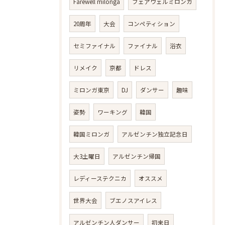
Farewell milonga
フェアウェルミロンガ
20周年
大会
コンペティション
セミファイナル
ファイナル
浴衣
リメイク
京都
ドレス
ミロンガ東京
DJ
ダンサー
趣味
姿勢
ワーキング
韓国
韓国ミロンガ
アルゼンチン独立記念日
大3土曜日
アルゼンチン帰国
レディーステクニカ
オススメ
世界大会
ブエノスアイレス
アルゼンチン人ダンサー
初来日