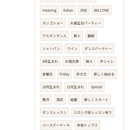
meaning
italian
渋谷
BALCONE
タンゴショー
お誕生日パーティー
アルゼンチン人
新人
観劇
シャンパン
ワイン
ダンスパーティー
8月生まれ
お稽古事
映え
オシャレ
金曜日
Friday
歩き方
新しく始める
10月生まれ
11月生まれ
Special
贅沢
港区
祗園
新しくスタート
ダンスレッスン
ミロンガ前レッスン有り
バースデーケーキ
赤坂トップス