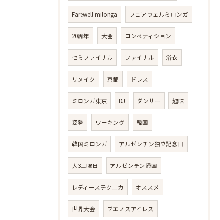
Farewell milonga
フェアウェルミロンガ
20周年
大会
コンペティション
セミファイナル
ファイナル
浴衣
リメイク
京都
ドレス
ミロンガ東京
DJ
ダンサー
趣味
姿勢
ワーキング
韓国
韓国ミロンガ
アルゼンチン独立記念日
大3土曜日
アルゼンチン帰国
レディーステクニカ
オススメ
世界大会
ブエノスアイレス