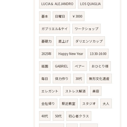
LUCIA＆ ALEJANDRO
LOS QUAGLIA
基本
日曜日
￥3000
ガブリエル&ケイ
ワークショップ
基礎力
底上げ
ダリエンソカップ
2025年
Happy New Year
13:30-16:00
祇園
GABRIEL
ペアー
おひとり様
毎日
体力作り
30代
無形文化遺産
エレガント
ストレス解消
美容
会社帰り
駅近教室
スタジオ
大人
40代
50代
初心者クラス