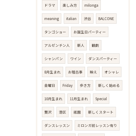
ドラマ
楽しみ方
milonga
meaning
italian
渋谷
BALCONE
タンゴショー
お誕生日パーティー
アルゼンチン人
新人
観劇
シャンパン
ワイン
ダンスパーティー
8月生まれ
お稽古事
映え
オシャレ
金曜日
Friday
歩き方
新しく始める
10月生まれ
11月生まれ
Special
贅沢
港区
祗園
新しくスタート
ダンスレッスン
ミロンガ前レッスン有り