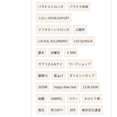
パラドスミロンガ
パラドス赤坂
ミロンガFOR EXPORT
アフタヌーンミロンガ
12周年
LUCIA＆ ALEJANDRO
LOS QUAGLIA
基本
日曜日
￥3000
ガブリエル&ケイ
ワークショップ
基礎力
底上げ
ダリエンソカップ
2025年
Happy New Year
13:30-16:00
祇園
GABRIEL
ペアー
おひとり様
毎日
体力作り
30代
無形文化遺産