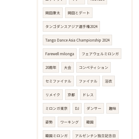
岡田康太
岡田とデート
タンゴダンスアジア選手権2024
Tango Dance Asia Championship 2024
Farewell milonga
フェアウェルミロンガ
20周年
大会
コンペティション
セミファイナル
ファイナル
浴衣
リメイク
京都
ドレス
ミロンガ東京
DJ
ダンサー
趣味
姿勢
ワーキング
韓国
韓国ミロンガ
アルゼンチン独立記念日