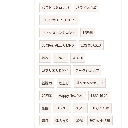
パラドスミロンガ
パラドス赤坂
ミロンガFOR EXPORT
アフタヌーンミロンガ
12周年
LUCIA＆ ALEJANDRO
LOS QUAGLIA
基本
日曜日
￥3000
ガブリエル&ケイ
ワークショップ
基礎力
底上げ
ダリエンソカップ
2025年
Happy New Year
13:30-16:00
祇園
GABRIEL
ペアー
おひとり様
毎日
体力作り
30代
無形文化遺産