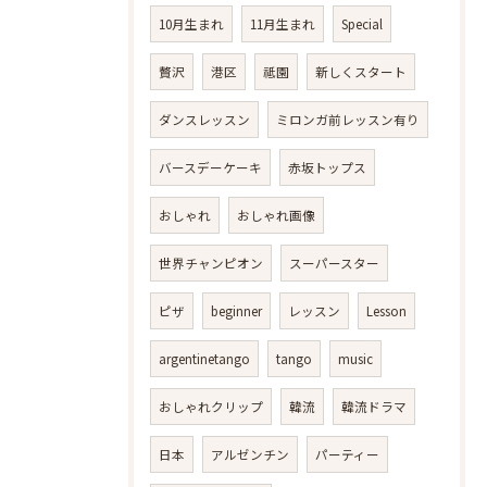
10月生まれ
11月生まれ
Special
贅沢
港区
祗園
新しくスタート
ダンスレッスン
ミロンガ前レッスン有り
バースデーケーキ
赤坂トップス
おしゃれ
おしゃれ画像
世界チャンピオン
スーパースター
ピザ
beginner
レッスン
Lesson
argentinetango
tango
music
おしゃれクリップ
韓流
韓流ドラマ
日本
アルゼンチン
パーティー