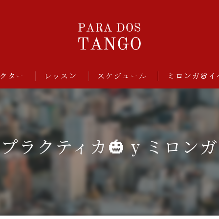
クター
レッスン
スケジュール
ミロンガ&イ
プラクティカ🎃 y ミロンガ