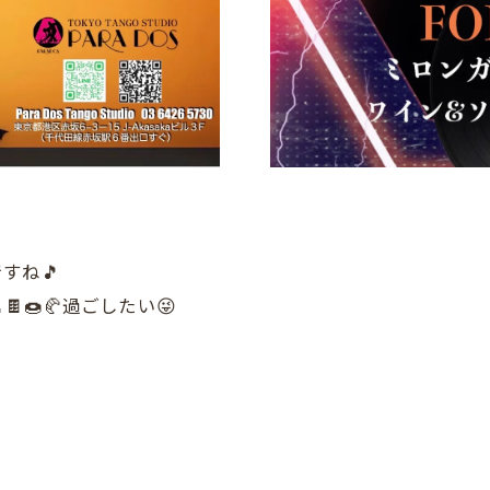
すね🎵
🍩🥐過ごしたい😜