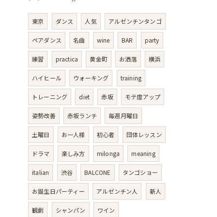
東京
ダンス
人気
アルゼンチンタンゴ
ペアダンス
名曲
wine
BAR
party
練習
practica
黄金町
お洒落
横浜
ハイヒール
ウォーキング
training
トレーニング
diet
赤坂
モテ度アップ
姿勢改善
赤坂ランチ
毎週月曜日
土曜日
お一人様
初心者
団体レッスン
ドラマ
楽しみ方
milonga
meaning
italian
渋谷
BALCONE
タンゴショー
お誕生日パーティー
アルゼンチン人
新人
観劇
シャンパン
ワイン