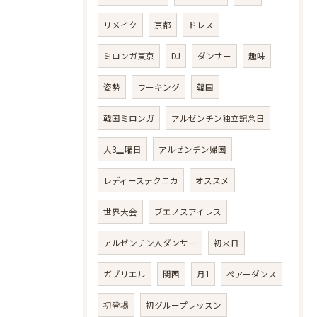
リメイク
京都
ドレス
ミロンガ東京
DJ
ダンサー
趣味
姿勢
ワーキング
韓国
韓国ミロンガ
アルゼンチン独立記念日
大3土曜日
アルゼンチン帰国
レディーステクニカ
オススメ
世界大会
ブエノスアイレス
アルゼンチン人ダンサー
初来日
ガブリエル
関西
月1
ペアーダンス
初登場
初グループレッスン