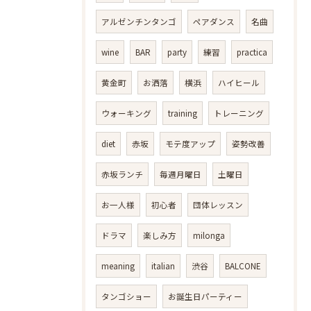
アルゼンチンタンゴ
ペアダンス
名曲
wine
BAR
party
練習
practica
黄金町
お洒落
横浜
ハイヒール
ウォーキング
training
トレーニング
diet
赤坂
モテ度アップ
姿勢改善
赤坂ランチ
毎週月曜日
土曜日
お一人様
初心者
団体レッスン
ドラマ
楽しみ方
milonga
meaning
italian
渋谷
BALCONE
タンゴショー
お誕生日パーティー