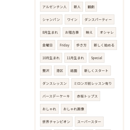
アルゼンチン人
新人
観劇
シャンパン
ワイン
ダンスパーティー
8月生まれ
お稽古事
映え
オシャレ
金曜日
Friday
歩き方
新しく始める
10月生まれ
11月生まれ
Special
贅沢
港区
祗園
新しくスタート
ダンスレッスン
ミロンガ前レッスン有り
バースデーケーキ
赤坂トップス
おしゃれ
おしゃれ画像
世界チャンピオン
スーパースター