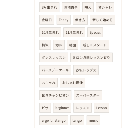
8月生まれ
お稽古事
映え
オシャレ
金曜日
Friday
歩き方
新しく始める
10月生まれ
11月生まれ
Special
贅沢
港区
祗園
新しくスタート
ダンスレッスン
ミロンガ前レッスン有り
バースデーケーキ
赤坂トップス
おしゃれ
おしゃれ画像
世界チャンピオン
スーパースター
ピザ
beginner
レッスン
Lesson
argentinetango
tango
music