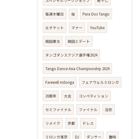
スペシャルワークショップ
癒やし
毎週木曜日
桜
Para Dos Tango
エチケット
マナー
YouTube
岡田康太
岡田とデート
タンゴダンスアジア選手権2024
Tango Dance Asia Championship 2024
Farewell milonga
フェアウェルミロンガ
20周年
大会
コンペティション
セミファイナル
ファイナル
浴衣
リメイク
京都
ドレス
ミロンガ東京
DJ
ダンサー
趣味