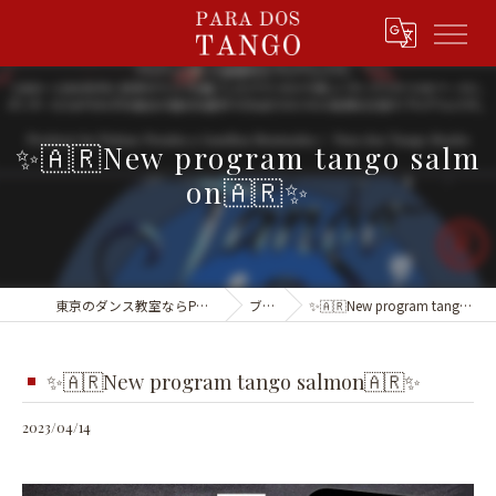
✨🇦🇷New program tango salm
on🇦🇷✨
東京のダンス教室ならPARA DOS TANGO
ブログ
✨🇦🇷New program tango salmon🇦🇷✨
✨🇦🇷New program tango salmon🇦🇷✨
2023/04/14