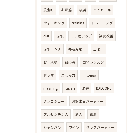
黄金町
お洒落
横浜
ハイヒール
ウォーキング
training
トレーニング
diet
赤坂
モテ度アップ
姿勢改善
赤坂ランチ
毎週月曜日
土曜日
お一人様
初心者
団体レッスン
ドラマ
楽しみ方
milonga
meaning
italian
渋谷
BALCONE
タンゴショー
お誕生日パーティー
アルゼンチン人
新人
観劇
シャンパン
ワイン
ダンスパーティー