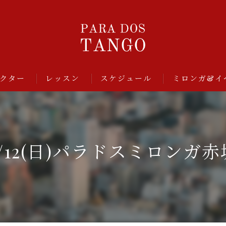
クター
レッスン
スケジュール
ミロンガ&イ
3/12(日)パラドスミロンガ赤