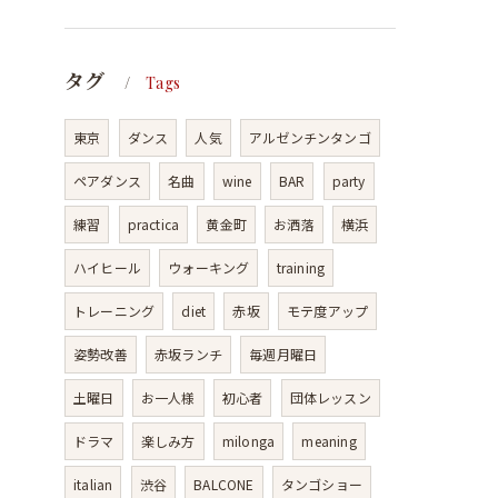
タグ
Tags
東京
ダンス
人気
アルゼンチンタンゴ
ペアダンス
名曲
wine
BAR
party
練習
practica
黄金町
お洒落
横浜
ハイヒール
ウォーキング
training
トレーニング
diet
赤坂
モテ度アップ
姿勢改善
赤坂ランチ
毎週月曜日
土曜日
お一人様
初心者
団体レッスン
ドラマ
楽しみ方
milonga
meaning
italian
渋谷
BALCONE
タンゴショー